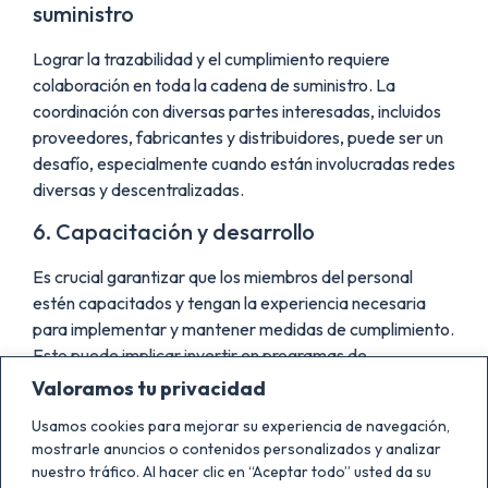
suministro
Lograr la trazabilidad y el cumplimiento requiere
colaboración en toda la cadena de suministro. La
coordinación con diversas partes interesadas, incluidos
proveedores, fabricantes y distribuidores, puede ser un
desafío, especialmente cuando están involucradas redes
diversas y descentralizadas.
6. Capacitación y desarrollo
Es crucial garantizar que los miembros del personal
estén capacitados y tengan la experiencia necesaria
para implementar y mantener medidas de cumplimiento.
Esto puede implicar invertir en programas de
capacitación y desarrollar capacidades internas dentro
Valoramos tu privacidad
de la organización.
Usamos cookies para mejorar su experiencia de navegación,
7. Adaptación a los cambios regulatorios
mostrarle anuncios o contenidos personalizados y analizar
nuestro tráfico. Al hacer clic en “Aceptar todo” usted da su