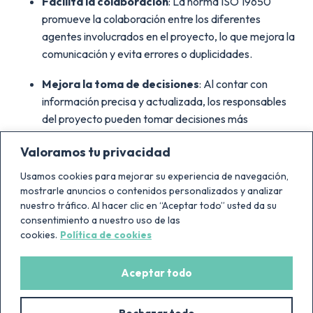
Facilita la colaboración
: La norma ISO 19650
promueve la colaboración entre los diferentes
agentes involucrados en el proyecto, lo que mejora la
comunicación y evita errores o duplicidades.
Mejora la toma de decisiones
: Al contar con
información precisa y actualizada, los responsables
del proyecto pueden tomar decisiones más
acertadas y minimizar los riesgos.
Valoramos tu privacidad
¿Por qué es importante la ISO 19650?
Usamos cookies para mejorar su experiencia de navegación,
mostrarle anuncios o contenidos personalizados y analizar
Si bien su aplicación es de ámbito internacional y las
nuestro tráfico. Al hacer clic en “Aceptar todo” usted da su
velocidades a las que se implanta el uso de BIM difieren
consentimiento a nuestro uso de las
entre países son muy distintas, por ejemplo en España se
cookies.
Política de cookies
aprobó el conocido como “Plan BIM España” en el Consejo
de Ministros de junio de 2023, donde se estima que el uso
Aceptar todo
de BIM puede llegar a aplicarse al 25% de toda la
contratación pública.
ES