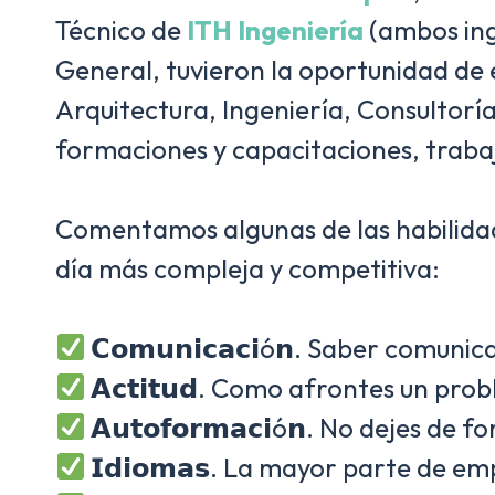
Técnico de
ITH Ingeniería
(ambos ing
General, tuvieron la oportunidad de 
Arquitectura, Ingeniería, Consultorí
formaciones y capacitaciones, traba
Comentamos algunas de las habilidad
día más compleja y competitiva:
𝗖𝗼𝗺𝘂𝗻𝗶𝗰𝗮𝗰𝗶ó𝗻. Saber comun
𝗔𝗰𝘁𝗶𝘁𝘂𝗱. Como afrontes un pr
𝗔𝘂𝘁𝗼𝗳𝗼𝗿𝗺𝗮𝗰𝗶ó𝗻. No dejes 
𝗜𝗱𝗶𝗼𝗺𝗮𝘀. La mayor parte de 