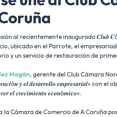
 Coruña
 recientemente inaugurado 𝑪𝒍𝒖𝒃 𝑪á𝒎𝒂𝒓𝒂
acio, ubicado en el Parrote, el empresaria
rio y un servicio de restauración de primer
dez Magán
, gerente del Club Cámara Noro
𝒃𝒐𝒓𝒂𝒄𝒊ó𝒏 𝒚 𝒆𝒍 𝒅𝒆𝒔𝒂𝒓𝒓𝒐𝒍𝒍𝒐 𝒆𝒎𝒑𝒓𝒆𝒔𝒂𝒓𝒊𝒂𝒍» con
𝒎𝒐𝒗𝒆𝒓 𝒆𝒍 𝒄𝒓𝒆𝒄𝒊𝒎𝒊𝒆𝒏𝒕𝒐 𝒆𝒄𝒐𝒏ó𝒎𝒊𝒄𝒐».
la Cámara de Comercio de A Coruña por i