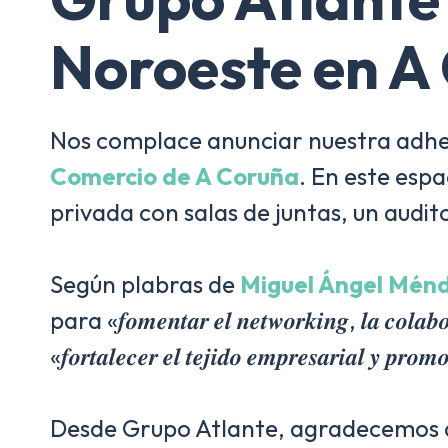
Noroeste en A
Nos complace anunciar nuestra adhesión al
Comercio de A Coruña
. En este esp
privada con salas de juntas, un audito
Según plabras de
Miguel Ángel Mén
para «𝒇𝒐𝒎𝒆𝒏𝒕𝒂𝒓 𝒆𝒍 𝒏𝒆𝒕𝒘𝒐𝒓𝒌𝒊𝒏𝒈, 𝒍𝒂 𝒄𝒐𝒍𝒂
«𝒇𝒐𝒓𝒕𝒂𝒍𝒆𝒄𝒆𝒓 𝒆𝒍 𝒕𝒆𝒋𝒊𝒅𝒐 𝒆𝒎𝒑𝒓𝒆𝒔𝒂𝒓𝒊𝒂𝒍 𝒚 𝒑𝒓𝒐
Desde Grupo Atlante, agradecemos a 