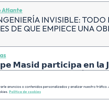
 Atlante
INGENIERÍA INVISIBLE: TOD
ES DE QUE EMPIECE UNA OB
ias
𝗶𝗽𝗲 𝗠𝗮𝘀𝗶𝗱 𝗽𝗮𝗿𝘁𝗶𝗰𝗶𝗽𝗮 𝗲𝗻 𝗹𝗮
𝗿𝗶𝗱: 𝗔𝘂𝘁𝗼𝗺𝗮𝘁𝗶𝘇𝗮𝗰𝗶𝗼́𝗻, 𝗜𝗔 𝘆 
𝗶𝗰𝗮𝗱𝗮 𝗮𝗹 𝘀𝗲𝗰𝘁𝗼𝗿 𝗔𝗘𝗖, 𝗼𝗿𝗴𝗮
le anuncios o contenidos personalizados y analizar nuestro tráfico. A
𝗜𝗧𝗘𝗖 𝗦𝗽𝗮𝗶𝗻.
okies.
Política de cookies