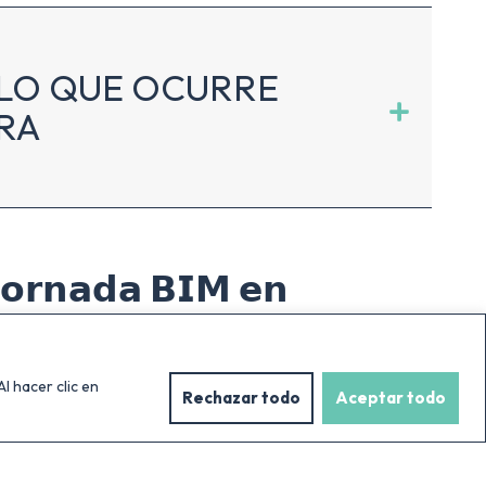
O LO QUE OCURRE
RA
 𝗝𝗼𝗿𝗻𝗮𝗱𝗮 𝗕𝗜𝗠 𝗲𝗻
𝗲𝘀𝘁𝗿𝗮𝘁𝗲𝗴𝗶𝗮 𝗱𝗶𝗴𝗶𝘁𝗮𝗹
𝗶𝘇𝗮𝗱𝗮 𝗽𝗼𝗿
l hacer clic en
ES
Rechazar todo
Aceptar todo