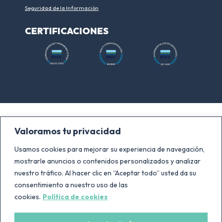
Seguridad de la Información
CERTIFICACIONES
A Coruña
Madrid
Valoramos tu privacidad
Human Inteligence Hub
Calle Cidro 2
Usamos cookies para mejorar su experiencia de navegación,
Av. Porto da Coruña, 3
28044 – Madrid
mostrarle anuncios o contenidos personalizados y analizar
15003 – A Coruña
T. +34 881 068 725
nuestro tráfico. Al hacer clic en “Aceptar todo” usted da su
T. +34 881 068 725
consentimiento a nuestro uso de las
cookies.
Política de cookies
México
Colombia
Hamburgo 182
Avenida Carrera 93