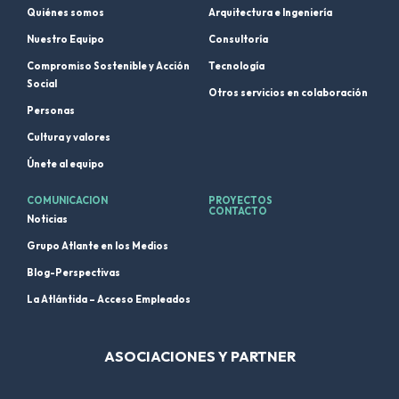
Quiénes somos
Arquitectura e Ingeniería
Nuestro Equipo
Consultoría
Compromiso Sostenible y Acción
Tecnología
Social
Otros servicios en colaboración
Personas
Cultura y valores
Únete al equipo
COMUNICACION
PROYECTOS
CONTACTO
Noticias
Grupo Atlante en los Medios
Blog-Perspectivas
La Atlántida – Acceso Empleados
ASOCIACIONES Y PARTNER