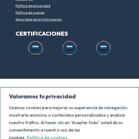
Política de privacidad
Política de cookies
Seguridad de la Información
CERTIFICACIONES
A Coruña
Madrid
Valoramos tu privacidad
Human Inteligence Hub
Calle Cidro 2
Usamos cookies para mejorar su experiencia de navegación,
Av. Porto da Coruña, 3
28044 – Madrid
mostrarle anuncios o contenidos personalizados y analizar
15003 – A Coruña
T. +34 881 068 725
nuestro tráfico. Al hacer clic en “Aceptar todo” usted da su
T. +34 881 068 725
consentimiento a nuestro uso de las
cookies.
Política de cookies