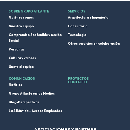
SOBRE GRUPO ATLANTE
SERVICIOS
Quiénes somos
Arquitectura e Ingeniería
Nuestro Equipo
Consultoría
Compromiso Sostenible y Acción
Tecnología
Social
Otros servicios en colaboración
Personas
Cultura y valores
Únete al equipo
COMUNICACION
PROYECTOS
CONTACTO
Noticias
Grupo Atlante en los Medios
Blog-Perspectivas
La Atlántida – Acceso Empleados
ASOCIACIONES Y PARTNER